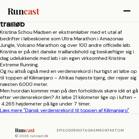
Run
cast
trailløb
Kristina Schou Madsen er ekstremløber med et utal af
bedrifter i løbeskoene som Ultra Marathon i Amazonas
Jungle, Volcano Marathon og over 100 andre officielle løb.
Kristina er på det danske traillandshold og beskæftiger sig i
dag udelukkende med løb i sin egen virksomhed Kristina
Extreme Running.
Og nu altså også med en verdensrekord i hurtigst at løbe op
til toppen af Kilimanjaro – Afrikas højeste bjerg, der rejser sig
næsten 6.000 meter.
Men hvordan kommer man på den forholdsvis skøre idé at gå
efter verdensrekorden? At løbe 21 kilometer lige op i luften –
4.265 højdemeter på lige under 7 timer.
Læs mere
"Dansk verdensrekord til toppen af Kilimanjaro"
Run
cast
EPISODER
INSTAGRAM
KONTAKT
OM
© 2026 runcast.dk