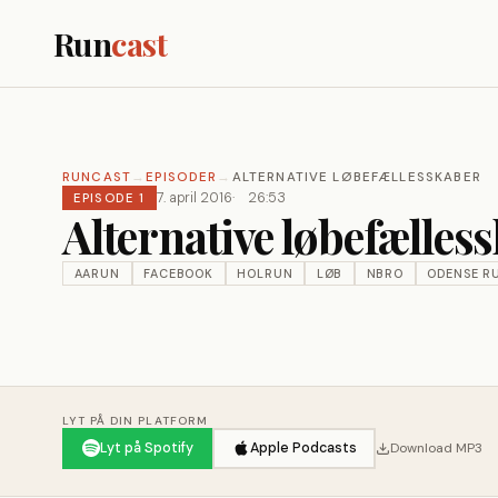
Run
cast
RUNCAST
→
EPISODER
→
ALTERNATIVE LØBEFÆLLESSKABER
7. april 2016
26:53
EPISODE 1
Alternative løbefælles
AARUN
FACEBOOK
HOLRUN
LØB
NBRO
ODENSE R
LYT PÅ DIN PLATFORM
Lyt på Spotify
Apple Podcasts
Download MP3