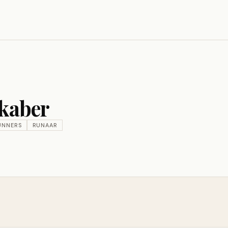
skaber
UNNERS
RUNAAR