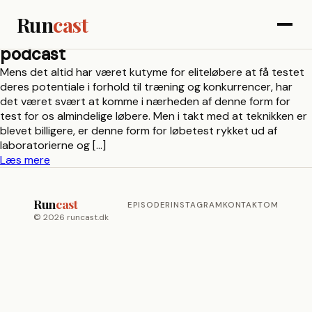
Run
cast
podcast
Mens det altid har været kutyme for eliteløbere at få testet
deres potentiale i forhold til træning og konkurrencer, har
det været svært at komme i nærheden af denne form for
test for os almindelige løbere. Men i takt med at teknikken er
blevet billigere, er denne form for løbetest rykket ud af
laboratorierne og […]
"Er
Læs mere
løbetest
for
Run
alle?"
cast
EPISODER
INSTAGRAM
KONTAKT
OM
© 2026 runcast.dk