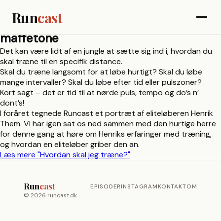
Run
cast
maffetone
Det kan være lidt af en jungle at sætte sig ind i, hvordan du
skal træne til en specifik distance.
Skal du træne langsomt for at løbe hurtigt? Skal du løbe
mange intervaller? Skal du løbe efter tid eller pulszoner?
Kort sagt – det er tid til at nørde puls, tempo og do’s n’
dont’s!
I foråret tegnede Runcast et portræt af eliteløberen Henrik
Them. Vi har igen sat os ned sammen med den hurtige herre
for denne gang at høre om Henriks erfaringer med træning,
og hvordan en eliteløber griber den an.
Læs mere
"Hvordan skal jeg træne?"
Run
cast
EPISODER
INSTAGRAM
KONTAKT
OM
© 2026 runcast.dk