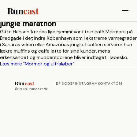
Run
cast
jungle marathon
Gitte Hansen færdes lige hjemmevant i sin café Mormors på
Bredgade i det indre København som i ekstreme varmegrader
i Saharas ørken eller Amazonas jungle. I caféen serverer hun
lækre muffins og caffe latte for sine kunder, mens
ørkensandet og muddersporene bliver indtaget i løbesko.
Læs mere
"Mormor og ultraløber"
Run
cast
EPISODER
INSTAGRAM
KONTAKT
OM
© 2026 runcast.dk