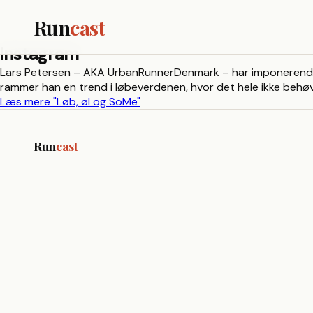
Run
cast
instagram
Lars Petersen – AKA UrbanRunnerDenmark – har imponerende 12
rammer han en trend i løbeverdenen, hvor det hele ikke behøve
Læs mere
"Løb, øl og SoMe"
Run
cast