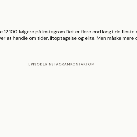
.100 følgere på Instagram.Det er flere end langt de fleste e
r at handle om tider, iltoptagelse og elite. Men måske mere o
EPISODER
INSTAGRAM
KONTAKT
OM