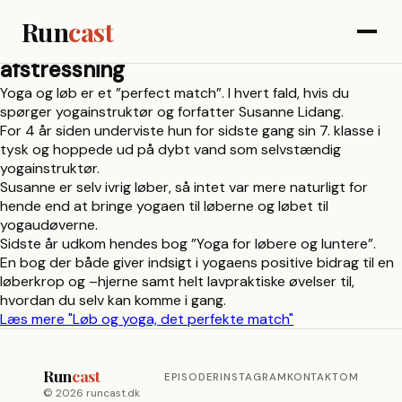
Run
cast
afstressning
Yoga og løb er et ”perfect match”. I hvert fald, hvis du
spørger yogainstruktør og forfatter Susanne Lidang.
For 4 år siden underviste hun for sidste gang sin 7. klasse i
tysk og hoppede ud på dybt vand som selvstændig
yogainstruktør.
Susanne er selv ivrig løber, så intet var mere naturligt for
hende end at bringe yogaen til løberne og løbet til
yogaudøverne.
Sidste år udkom hendes bog ”Yoga for løbere og luntere”.
En bog der både giver indsigt i yogaens positive bidrag til en
løberkrop og –hjerne samt helt lavpraktiske øvelser til,
hvordan du selv kan komme i gang.
Læs mere
"Løb og yoga, det perfekte match"
Run
cast
EPISODER
INSTAGRAM
KONTAKT
OM
© 2026 runcast.dk